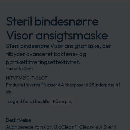
Steril bindesnørre
Visor ansigtsmaske
Steril bindesnøre Visor ansigtsmaske, der
tilbyder avanceret bakterie- og
partikelfiltreringseffektivitet.
Mærke:
BioClean
NITVFM210-T-SLOT
Produktet leveres i 1 kasser á 4 Yderposer á 25 Inderpose á 1
stk.
Log ind for at bestille
Få en pris
Beskrivelse
Avancerede forsvar: BioClean™ Clearview Steril