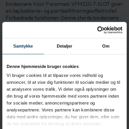
bindesnøre Visor Facemask VFM210-T-SLOT giver
en høj bakterie- og partikelfiltreringseffektivitet.
Forbedrede funktioner: Denne sterile bindesnøre
visor ansigtsmaske har en optisk klar visor med en
dugfri belægning for optimal synlighed. Øget
komfort: BioClean™ Clearview Steril bindesnøre
Visor Facemask VFM210-T-SLOT's design sikrer
Samtykke
Detaljer
Om
også tilstrækkelig ventilation, hvilket hjælper med
at forbedre komforten for den, der bærer den.
Denne hjemmeside bruger cookies
Anvendelse
Vi bruger cookies til at tilpasse vores indhold og
Biotechnology- og blandingsoperationer
annoncer, til at vise dig funktioner til sociale medier og til
Rengøring og forberedelse af renrum Produktion
at analysere vores trafik. Vi deler også oplysninger om
af medicinsk udstyr Forberedelse af farmaceutiske
din brug af vores hjemmeside med vores partnere inden
produkter Halvlederproduktion
for sociale medier, annonceringspartnere og
analysepartnere. Vores partnere kan kombinere disse
Egenskaber
data med andre oplysninger, du har givet dem, eller som
Høj bakterie- og partikelfiltreringseffektivitet:
de har indsamlet fra din brug af deres tjenester.
Optimeret beskyttelse