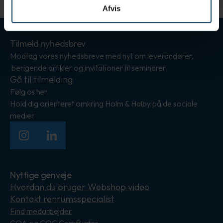
Afvis
Tilmeld nyhedsbrev
Modtag vores nyhedsbreve med nyt om leverandører,
berigende artikler og invitationer til seminarer
Gå til tilmelding
Følg os her
Hold dig orienteret omkring Holm & Halby på de sociale
medier
Instagram
LinkedIn
Nyttige genveje
Hvordan du bruger Webshop video
Kontakt renrumsspecialist
Find medarbejder