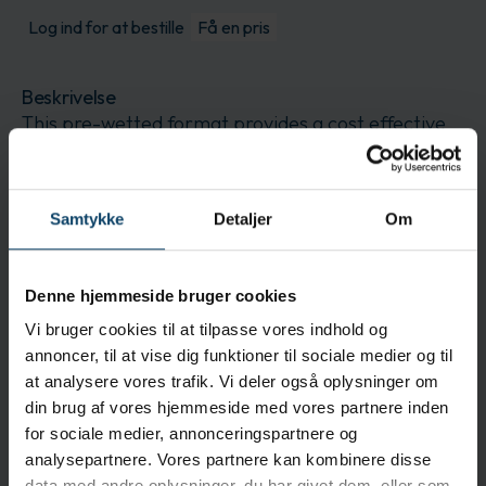
Log ind for at bestille
Få en pris
Beskrivelse
This pre-wetted format provides a cost effective
and easy to use solution versus traditional bulk
handling of solvents, maintenance of squirt bottles
and inconsistent wetting and cleaning associated
Samtykke
Detaljer
Om
with wetting a dry wipe.
Anvendelse
Denne hjemmeside bruger cookies
Each package is gamma irradiated sterile to a 10-
6 Sterility Assurance Level making the product
Vi bruger cookies til at tilpasse vores indhold og
ideal for cleaning critical sterile processing
annoncer, til at vise dig funktioner til sociale medier og til
environments.
at analysere vores trafik. Vi deler også oplysninger om
din brug af vores hjemmeside med vores partnere inden
Egenskaber
for sociale medier, annonceringspartnere og
analysepartnere. Vores partnere kan kombinere disse
100% meltblown polypropylene
data med andre oplysninger, du har givet dem, eller som