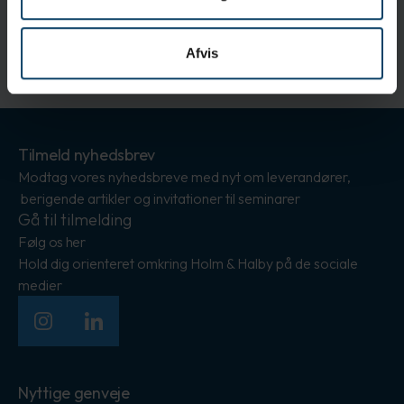
Afvis
Tilmeld nyhedsbrev
Modtag vores nyhedsbreve med nyt om leverandører,
berigende artikler og invitationer til seminarer
Gå til tilmelding
Følg os her
Hold dig orienteret omkring Holm & Halby på de sociale
medier
Instagram
LinkedIn
Nyttige genveje