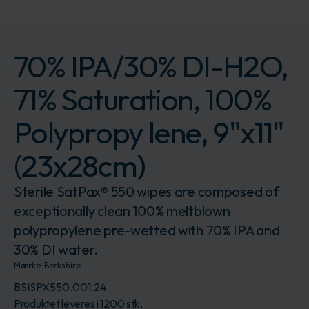
70% IPA/30% DI-H2O,
71% Saturation, 100%
Polypropy lene, 9"x11"
(23x28cm)
Sterile SatPax® 550 wipes are composed of
exceptionally clean 100% meltblown
polypropylene pre-wetted with 70% IPA and
30% DI water.
Mærke:
Berkshire
BSISPX550.001.24
Produktet leveres i 1200 stk.