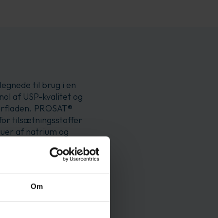
gnede til brug i en
nol af USP-kvalitet og
overfladen. PROSAT®
r tilsætningsstoffer
uer af natrium og
 af operatøren.
 og reducere VOC-
gsposer. Velegnet til
il aftørring af
Om
, generel