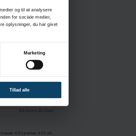
 medier og til at analysere
nden for sociale medier,
e oplysninger, du har givet
tioner
Marketing
Våd
70% IPA and 30% DI water
Tillad alle
Meltblown Polypropylene
Ikke-steril
20,0cm x 20,0cm
1 kasser á 50 pakker á 50 stk.