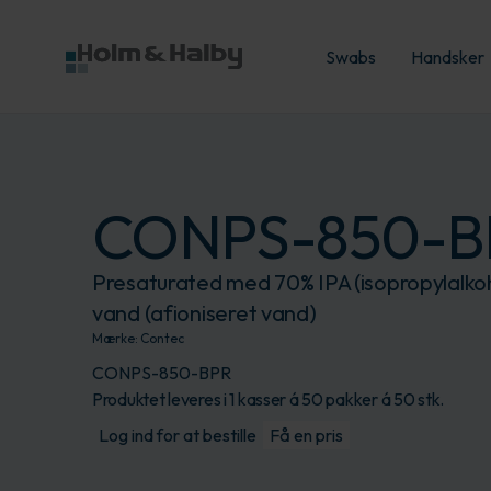
Swabs
Handsker
CONPS-850-B
Presaturated med 70% IPA (isopropylalko
vand (afioniseret vand)
Mærke:
Contec
CONPS-850-BPR
Produktet leveres i 1 kasser á 50 pakker á 50 stk.
Log ind for at bestille
Få en pris