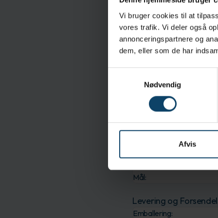
Egenskaber
Vi bruger cookies til at tilpas
Velegnet til ISO Klasse
vores trafik. Vi deler også 
Meltblown polypropylen
annonceringspartnere og anal
Lavt indhold af partikle
dem, eller som de har indsaml
Mikrosizede filamente
Reducerer VOC-emissi
Samtykkevalg
Nødvendig
Genlukkelig pose beva
Specifikationer
Tør/Våd:
Formætningsmiddel:
Afvis
Materiale:
Sterilitet:
Mål:
Levering og Forsendel
Emballering: