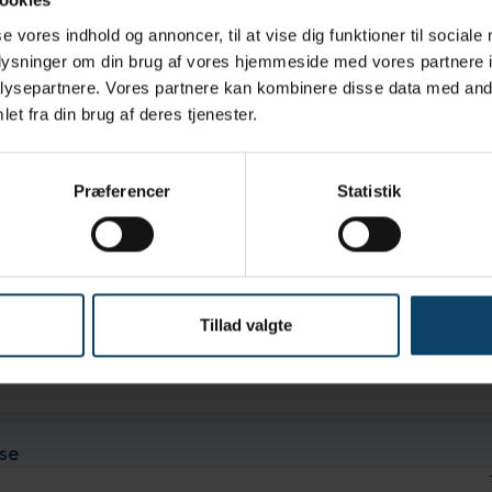
se vores indhold og annoncer, til at vise dig funktioner til sociale
 5-8 miljøer
oplysninger om din brug af vores hjemmeside med vores partnere i
stof er ekstraordinært rent og fri for tilsætningsstoffer
ysepartnere. Vores partnere kan kombinere disse data med andr
r og fibre, hvilket gør det ideelt til en bred vifte af kritiske applika
et fra din brug af deres tjenester.
r giver enestående partikelafrensning
oner og brugen af opløsningsmidler
Præferencer
Statistik
rer renhed og mætning af opløsningsmiddel
Tillad valgte
se