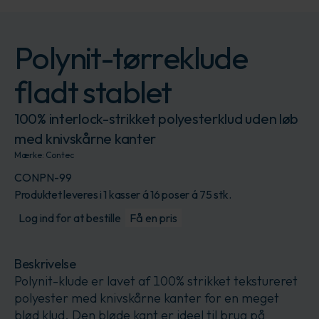
Polynit-tørreklude
fladt stablet
100% interlock-strikket polyesterklud uden løb
med knivskårne kanter
Mærke:
Contec
CONPN-99
Produktet leveres i 1 kasser á 16 poser á 75 stk.
Log ind for at bestille
Få en pris
Beskrivelse
Polynit-klude er lavet af 100% strikket tekstureret
polyester med knivskårne kanter for en meget
blød klud. Den bløde kant er ideel til brug på