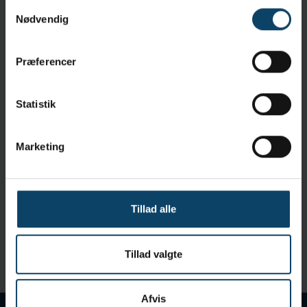
Samtykkevalg
sårbare over for ridser
Nødvendig
100% strikket polyester er kompatibelt med mange
opløsningsmidler
Det holdbare stof er modstandsdygtigt over for slid og
Præferencer
kemikalier
Statistik
Specifikationer
Tør/Våd:
Tør
Marketing
Renrumsklassificering:
ISO Class 5-8
Materiale:
Polyester
Sterilitet:
Ikke-steril
Mål:
23,0cm x 23,0cm
Tillad alle
Levering og Forsendelse
Tillad valgte
Emballering:
1 kasser á 16 poser á 75 stk.
Afvis