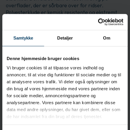
overflader, der er sårbare over for ridser.
Polyesterklude er kemisk resistente og ekstremt
lave i partikler og fibre. En interlock-strikning
skaber et holdbart stof, og tilføjelsen af en
periodisk ekstra søm af en ikke-løbende interlock-
Samtykke
Detaljer
Om
strikning forhindrer, at stoffet går op, hvilket
skaber et endnu mere holdbart stof med stærke
kanter. Kludene bliver vasket og pakket i et
Denne hjemmeside bruger cookies
renrum. De har god absorptionskapacitet med
opløsningsmidler og er modstandsdygtige over for
Vi bruger cookies til at tilpasse vores indhold og
slid og kemikalier. Der findes en valideret steril
annoncer, til at vise dig funktioner til sociale medier og til
version tilgængelig.
at analysere vores trafik. Vi deler også oplysninger om
din brug af vores hjemmeside med vores partnere inden
Egenskaber
for sociale medier, annonceringspartnere og
analysepartnere. Vores partnere kan kombinere disse
Anbefales til ISO-klasse 5-8 miljøer
data med andre oplysninger, du har givet dem, eller som
Vasket strikket 100% polyesterstof for ekstremt lave
de har indsamlet fra din brug af deres tjenester.
niveauer af partikler og fibre
Den bløde kant er ideel til brug på overflader, der er