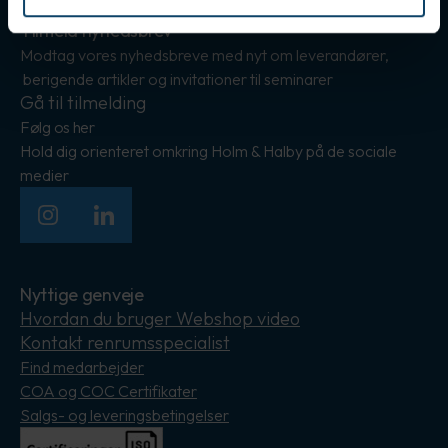
Tilmeld nyhedsbrev
Modtag vores nyhedsbreve med nyt om leverandører,
berigende artikler og invitationer til seminarer
Gå til tilmelding
Følg os her
Hold dig orienteret omkring Holm & Halby på de sociale
medier
Instagram
LinkedIn
Nyttige genveje
Hvordan du bruger Webshop video
Kontakt renrumsspecialist
Find medarbejder
COA og COC Certifikater
Salgs- og leveringsbetingelser