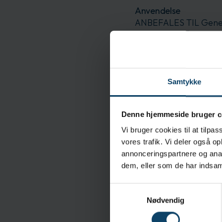
Anvendelse
ANBEFALES TIL Gener
Catering / Måltid for
vedligeholdelse af ud
Egenskaber
Forbedret smidighed og
Samtykke
Den karakteristiske so
ERGOFORM™ Design Tec
Denne hjemmeside bruger c
bedre komfort og stør
Vi bruger cookies til at tilpas
Strukturen i fingerspi
vores trafik. Vi deler også 
Testet til brug med f
annonceringspartnere og anal
dem, eller som de har indsaml
Specifikationer
Samtykkevalg
Udvendig handskeoverfla
Nødvendig
Testet for cytostatika:
Brand: