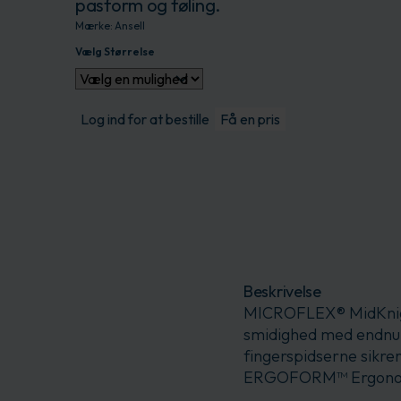
pasform og føling.
Mærke:
Ansell
Vælg Størrelse
Produktet leveres i
Log ind for at bestille
Få en pris
Beskrivelse
MICROFLEX® MidKnigh
smidighed med endnu b
fingerspidserne sikre
ERGOFORM™ Ergonomic