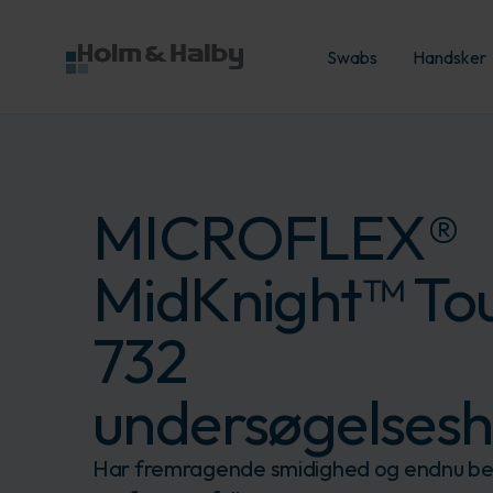
Swabs
Handsker
MICROFLEX®
MidKnight™ To
732
undersøgelses
Har fremragende smidighed og endnu be