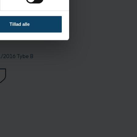
Ja
Nitril
Ikke-steril
Tillad alle
Nej
Nej
/2016 Tybe B