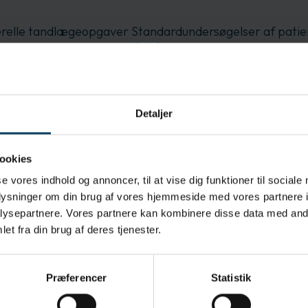
elle tandlægeopgaver Standardundersøgelser af patie
beredelse Generelle formål på bilindustriens eftermarke
styr Laboratorieanalyser Kosmetiske procedurer Tatove
 følsomhed i et tyndt men alligevel stærkt design
Detaljer
rte farve giver kontrast og skjuler samtidig olier, kropsvæsker og
hnology mindsker muskelspændinger i forbindelse med ensform
ookies
re produktivitet for medarbejderen
se vores indhold og annoncer, til at vise dig funktioner til sociale
dserne gør det muligt at håndtere instrumenter og materialer på 
oplysninger om din brug af vores hjemmeside med vores partnere i
entanyl og mavesyre
ysepartnere. Vores partnere kan kombinere disse data med andr
et fra din brug af deres tjenester.
de:
Præferencer
Statistik