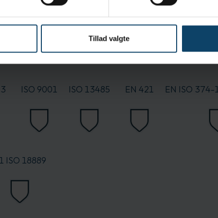
Tillad valgte
93
ISO 9001
ISO 13485
EN 421
EN ISO 374-1
1 ISO 18889