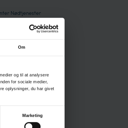
nter Nødtjenester
d Reparation og
ring
Om
 andre pletter
igt arbejde og giver
 medier og til at analysere
en sikker måde
nden for sociale medier,
e oplysninger, du har givet
Strukturerede fingerspidser
Marketing
Nej
Ansell