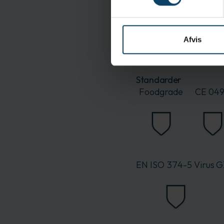
Ambidextrous:
Materiale:
Sterilitet:
Afvis
ESD:
Antistatisk:
Standarder
Foodgrade
CE 04
EN ISO 374-5 Virus
G