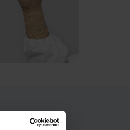
low a secure grip and
rious chemicals,