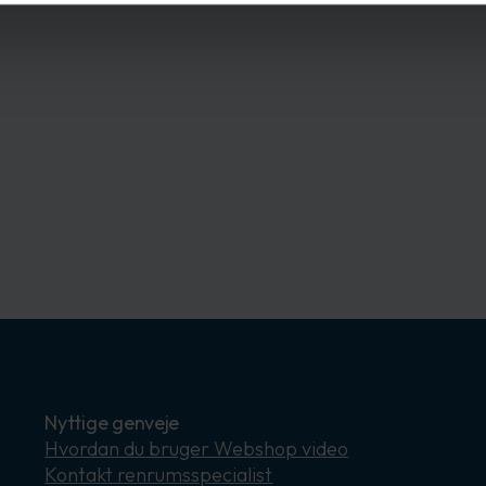
Nyttige genveje
Hvordan du bruger Webshop video
Kontakt renrumsspecialist