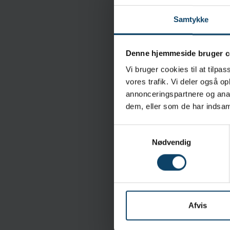
viruses and other biol
Samtykke
Anvendelse
Anatomically shaped n
Denne hjemmeside bruger c
Egenskaber
Vi bruger cookies til at tilpas
Optimal for GMP-compl
vores trafik. Vi deler også 
annonceringspartnere og anal
Low allergen (no aller
dem, eller som de har indsaml
Sterile version suitab
Samtykkevalg
Specifikationer
Nødvendig
Brand:
Materiale:
Sterilitet:
Levering og Forsendel
Afvis
Emballering: