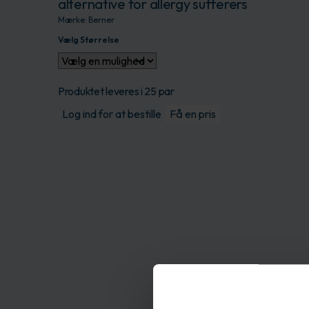
alternative for allergy sufferers
Mærke:
Berner
Vælg Størrelse
Produktet leveres i 25 par
Log ind for at bestille
Få en pris
Beskrivelse
The durable material 
very high protection 