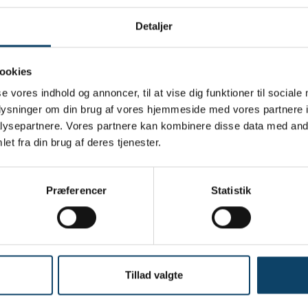
ogical agents
Detaljer
eoprene protective glove with high protective properti
ookies
se vores indhold og annoncer, til at vise dig funktioner til sociale
iant production of cytostatics
oplysninger om din brug af vores hjemmeside med vores partnere i
ysepartnere. Vores partnere kan kombinere disse data med andr
gens detectable)
et fra din brug af deres tjenester.
le for cleanroom use thanks to triple polyethylene packaging
Præferencer
Statistik
se
Tillad valgte