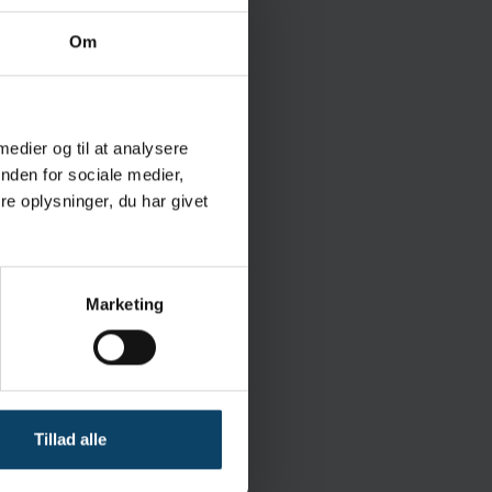
Om
es
 medier og til at analysere
nden for sociale medier,
e oplysninger, du har givet
Marketing
Berner
Neopren (polychloropren)
Ikke-steril
Tillad alle
25 par