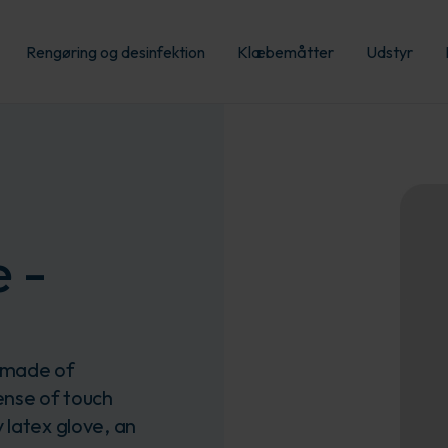
Rengøring og desinfektion
Klæbemåtter
Udstyr
e -
e made of
ense of touch
 latex glove, an