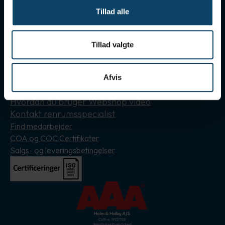
Følg os her
Tillad alle
Hold dig orienteret omkring Holm & Halby på de sociale
medier
Tillad valgte
Instagram
LinkedIn
Afvis
Nyttige genveje
Hvordan du bruger Webshop video
Kontakt renrumsspecialist
Find medarbejder
COA og COC Certifikater
Salgs- og leveringsbetingelser