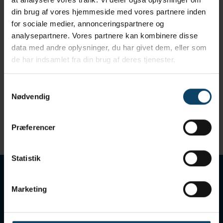
Log ind for at bestille
Få en pris
din brug af vores hjemmeside med vores partnere inden
for sociale medier, annonceringspartnere og
analysepartnere. Vores partnere kan kombinere disse
Specifikationer
data med andre oplysninger, du har givet dem, eller som
Brand:
Indutex
de har indsamlet fra din brug af deres tjenester.
Lukning:
Zipper
Manchettype:
Elasticated
Samtykkevalg
Farve:
Hvid
Nødvendig
Levering og Forsendelse
Præferencer
Emballering:
1 kasser á 50 stk.
Statistik
Tilmeld nyhedsbrev
Marketing
Modtag vores nyhedsbreve med nyt om leverandører,
berigende artikler og invitationer til seminarer
Gå til tilmelding