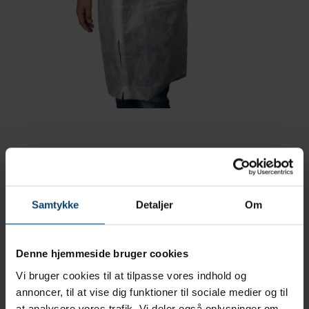
Laboratoriekittel
Samtykke
Detaljer
Om
Mærke:
Indutex
Vælg Størrelse
Denne hjemmeside bruger cookies
Vi bruger cookies til at tilpasse vores indhold og
annoncer, til at vise dig funktioner til sociale medier og til
Produktet leveres i 1 kasser á 50 stk.
at analysere vores trafik. Vi deler også oplysninger om