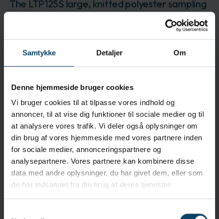
The LTP125S large, knitted polyester sampling
swab is designed for surface sampling as well
as for general cleaning.
Mærke:
Berkshire
Samtykke
Detaljer
Om
BSILTP125S.25
Produktet leveres i 500 stk.
Log ind for at bestille
Få en pris
Denne hjemmeside bruger cookies
Vi bruger cookies til at tilpasse vores indhold og
annoncer, til at vise dig funktioner til sociale medier og til
Beskrivelse
at analysere vores trafik. Vi deler også oplysninger om
Its unique semi-flexible internal paddle provides
din brug af vores hjemmeside med vores partnere inden
substantial surface coverage. The groves on its
for sociale medier, annonceringspartnere og
handle make for easy snapping.
analysepartnere. Vores partnere kan kombinere disse
data med andre oplysninger, du har givet dem, eller som
Anvendelse
de har indsamlet fra din brug af deres tjenester.
The cleanroom-laundered, knitted head provides
ultra-low NVR and ion levels.
Samtykkevalg