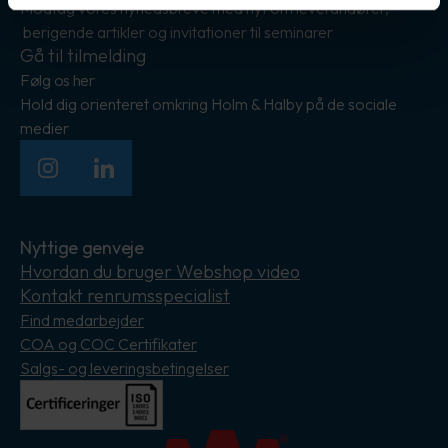
Modtag vores nyhedsbreve med nyt om leverandører,
berigende artikler og invitationer til seminarer
Gå til tilmelding
Følg os her
Hold dig orienteret omkring Holm & Halby på de sociale
medier
Instagram
LinkedIn
Nyttige genveje
Hvordan du bruger Webshop video
Kontakt renrumsspecialist
Find medarbejder
COA og COC Certifikater
Salgs- og leveringsbetingelser