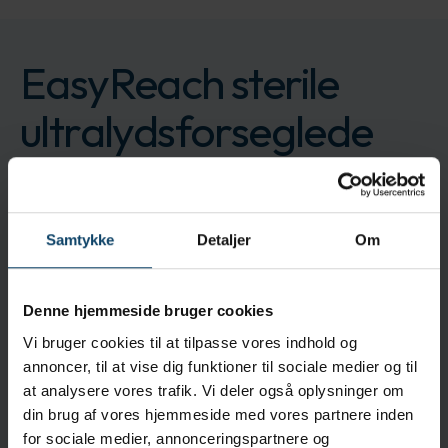
EasyReach sterile
ultralydsforseglede
rengørings pads af
polyester
Samtykke
Detaljer
Om
Polyester-rengørings pads efterlader ingen
uønskede overfladerester
Denne hjemmeside bruger cookies
Mærke:
EasyReach
Vi bruger cookies til at tilpasse vores indhold og
CONMEQT0022
annoncer, til at vise dig funktioner til sociale medier og til
Produktet leveres i 1 kasser á 25 poser á 4 stk.
at analysere vores trafik. Vi deler også oplysninger om
Log ind for at bestille
Få en pris
din brug af vores hjemmeside med vores partnere inden
for sociale medier, annonceringspartnere og