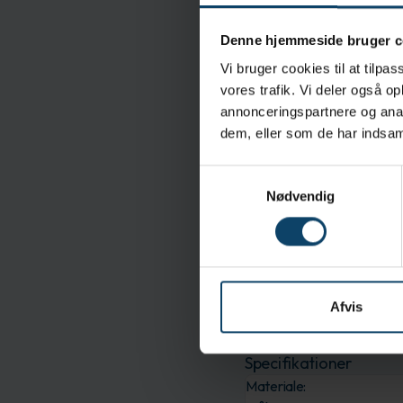
dekontaminere. EasyRe
De 100% polyesterpuder 
Denne hjemmeside bruger c
områder med produktk
Vi bruger cookies til at tilpas
absorberende og sikre
vores trafik. Vi deler også 
forhåndsindsatte pud
annonceringspartnere og anal
behov for at bringe sp
dem, eller som de har indsaml
samme mængde væs
Samtykkevalg
Egenskaber
Nødvendig
Særligt designet letvæ
Systems), handske box
Den rektangulære form
Det hængslede led og 
Unikke forhåndsindsatt
Afvis
Specifikationer
Materiale: