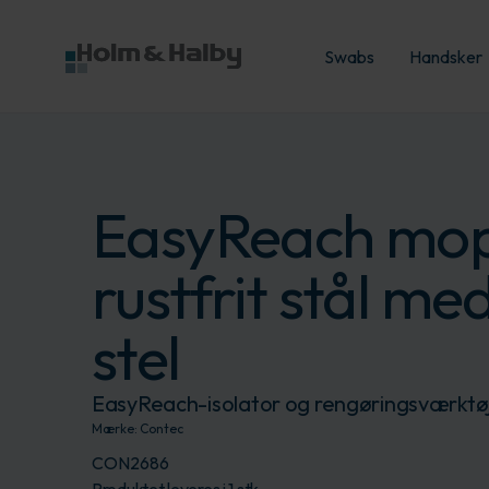
Swabs
Handsker
EasyReach mop
rustfrit stål me
stel
EasyReach-isolator og rengøringsværktøj t
Mærke:
Contec
CON2686