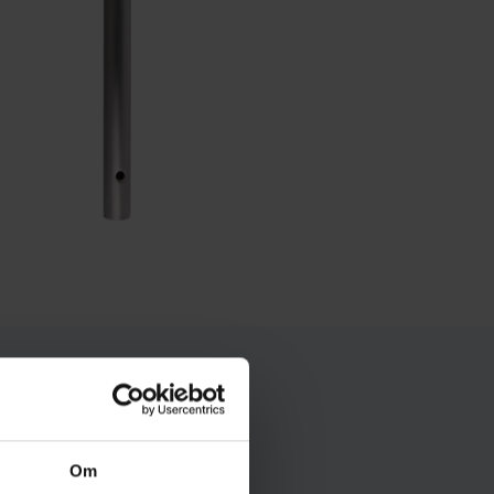
øs opgave. De er
Om
d nemme at