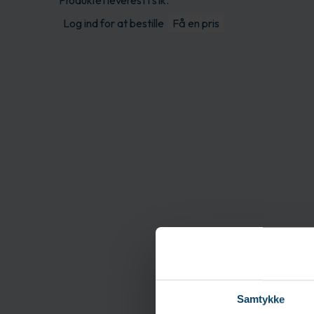
Produktet leveres i 1 stk.
Log ind for at bestille
Få en pris
Beskrivelse
Rengøring og desinfe
Samtykke
designet med fokus på