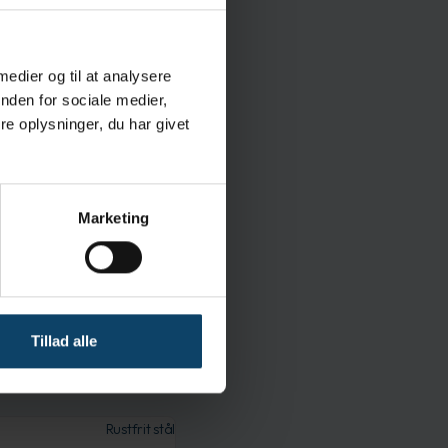
re denne opgave let.
t er vigtigt for brug i
ktion meget
 medier og til at analysere
nikke
nden for sociale medier,
ere, da der ikke er
e oplysninger, du har givet
ør bruger præcis den
Marketing
cted Access Barrier
Tillad alle
Rustfrit stål