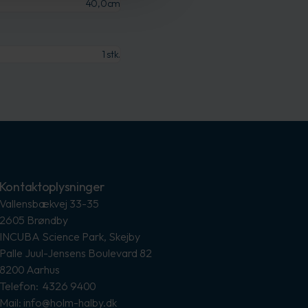
40,0cm
1 stk.
Kontaktoplysninger
Vallensbækvej 33-35
2605 Brøndby
INCUBA Science Park, Skejby
Palle Juul-Jensens Boulevard 82
8200 Aarhus
Telefon: 4326 9400
Mail: info@holm-halby.dk