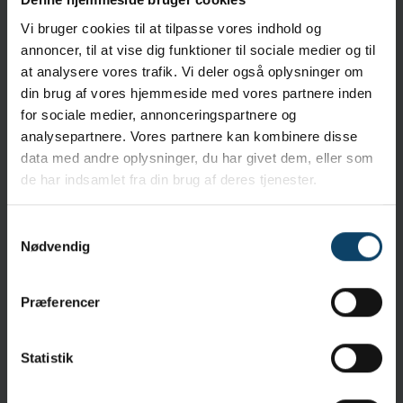
to-use and is efficacious against bacteria, fungi,
Vi bruger cookies til at tilpasse vores indhold og
moulds, yeasts, viruses and spores.
annoncer, til at vise dig funktioner til sociale medier og til
at analysere vores trafik. Vi deler også oplysninger om
Anvendelse
din brug af vores hjemmeside med vores partnere inden
Log 6 kill against Bacillus subtilis in 60 secs saves
for sociale medier, annonceringspartnere og
time spent on biodecontamination
analysepartnere. Vores partnere kan kombinere disse
data med andre oplysninger, du har givet dem, eller som
Egenskaber
de har indsamlet fra din brug af deres tjenester.
Sterile version ideal for Grade A and B cleanrooms
Contains no quaternary ammonium or surfactant so it's
Samtykkevalg
very low residue
Nødvendig
Specifikationer
Præferencer
Renrumsklassificering:
GRADE A/B
Brand:
Contec
Sterilitet:
Steril
Statistik
Indholdsstoffer:
Hypochlorous acid in purified water