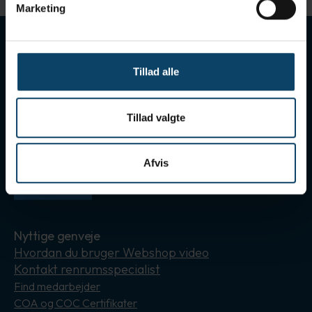
Marketing
Tilmeld nyhedsbrev
Modtag vores nyhedsbreve med nyt om leverandører,
Tillad alle
berigende artikler og invitationer til seminarer
Gå til tilmelding
Tillad valgte
Følg os her
Hold dig orienteret omkring Holm & Halby på de sociale
medier
Afvis
Instagram
LinkedIn
Nyttige genveje
Hvordan du bruger Webshop video
Kontakt renrumsspecialist
Find medarbejder
COA og COC Certifikater