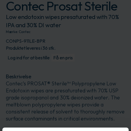
Contec Prosat Sterile
Low endotoxin wipes presaturated with 70%
IPA and 30% DI water
Mærke:
Contec
CONPS-911LE-BPR
Produktet leveres i 36 stk.
Log ind for at bestille
Få en pris
Beskrivelse
Contec’s PROSAT® Sterile™ Polypropylene Low
Endotoxin wipes are presaturated with 70% USP
grade isopropanol and 30% deionized water. The
meltblown polypropylene wipes provide a
consistent release of solvent to thoroughly remove
surface contaminants in critical environments.