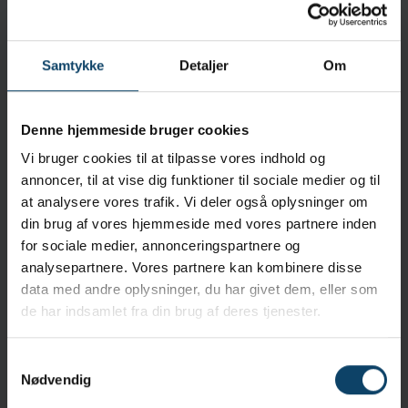
Anvendelse
Each lot is tested before release and low endotoxin
certified to <20 EU/wipe, eliminating the risk of
Samtykke
Detaljer
Om
introducing endotoxins and other contaminants
into product contact areas.
Denne hjemmeside bruger cookies
Egenskaber
Suitable for Grade A/B or ISO Class 5-8 environments
Vi bruger cookies til at tilpasse vores indhold og
annoncer, til at vise dig funktioner til sociale medier og til
Meltblown polypropylene fabric is exceptionally clean
at analysere vores trafik. Vi deler også oplysninger om
and free from additives
din brug af vores hjemmeside med vores partnere inden
for sociale medier, annonceringspartnere og
Specifikationer
analysepartnere. Vores partnere kan kombinere disse
Tør/Våd:
Våd
data med andre oplysninger, du har givet dem, eller som
Renrumsklassificering:
ISO Class 5-8 Grade A/B
de har indsamlet fra din brug af deres tjenester.
Formætningsmiddel:
70% USP grade IPA and 30% DI water
Materiale:
Polyurethane
Samtykkevalg
Sterilitet:
Steril
Nødvendig
Mål:
23,0cm x 28,0cm