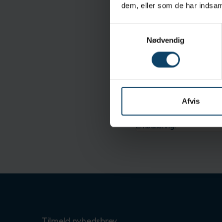
dem, eller som de har indsaml
Specifikationer
Samtykkevalg
Hoved form:
Nødvendig
Swab håndtag materiale:
Sterilitet:
Mål:
ESD:
Swab hoved material:
Afvis
Levering og Forsendel
Emballering:
Tilmeld nyhedsbrev