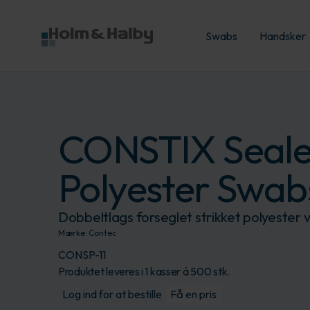
Swabs
Handsker
CONSTIX Seal
Polyester Swab
Dobbeltlags forseglet strikket polyester 
Mærke:
Contec
CONSP-11
Produktet leveres i 1 kasser á 500 stk.
Log ind for at bestille
Få en pris