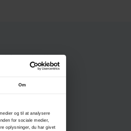
rstof, som er termisk
vasket, dobbeltlags
t og fastgjort uden
pinden er holdbar,
Om
 medier og til at analysere
nden for sociale medier,
e oplysninger, du har givet