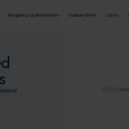
Rengøring og desinfektion
Klæbemåtter
Udstyr
ed
s
vatpind