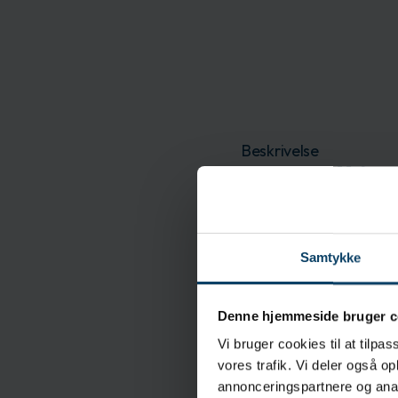
Beskrivelse
CONSTIX SP-11 forsegl
bundet til et stift p
strikket mikrofiber p
klæbemidler eller bin
absorberende og har e
Samtykke
Egenskaber
Denne hjemmeside bruger c
100% strikket polyes
Vi bruger cookies til at tilpas
Polypropylenhåndtag
vores trafik. Vi deler også 
Termisk forseglet og f
annonceringspartnere og anal