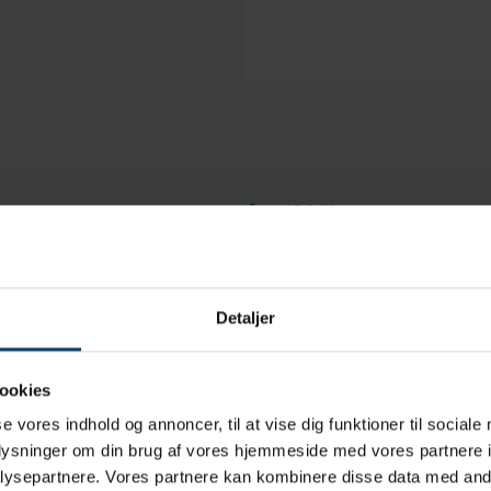
ede polyester vatpind består af 100% strikket polyeste
olypropylenhåndtag. Vatpindens hoved er lavet af renrums
olyester materiale. Polyesterhovedet er termisk forsegle
demidler. Polypropylenhåndtaget har en tynd spids. Vat
kstremt lave niveauer af partikler og rester.
Detaljer
ookies
terhoved
se vores indhold og annoncer, til at vise dig funktioner til sociale
oplysninger om din brug af vores hjemmeside med vores partnere i
astgjort
ysepartnere. Vores partnere kan kombinere disse data med andr