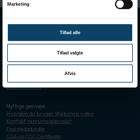
Marketing
Tilmeld nyhedsbrev
Modtag vores nyhedsbreve med nyt om leverandører,
Tillad alle
berigende artikler og invitationer til seminarer
Gå til tilmelding
Tillad valgte
Følg os her
Hold dig orienteret omkring Holm & Halby på de sociale
medier
Afvis
Instagram
LinkedIn
Nyttige genveje
Hvordan du bruger Webshop video
Kontakt renrumsspecialist
Find medarbejder
COA og COC Certifikater