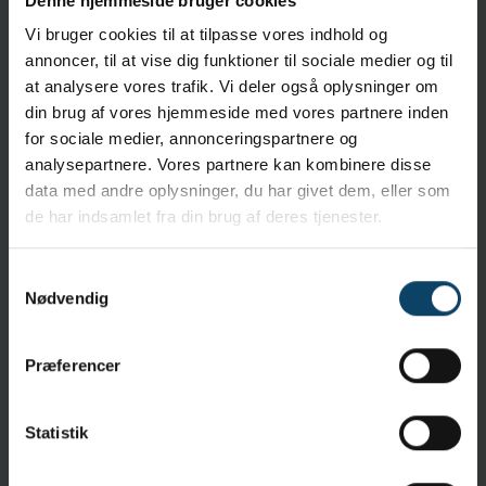
Denne hjemmeside bruger cookies
Egenskaber
100% knitted polyester head
Vi bruger cookies til at tilpasse vores indhold og
annoncer, til at vise dig funktioner til sociale medier og til
Polypropylenhåndtag
at analysere vores trafik. Vi deler også oplysninger om
Ultralydssvejset
din brug af vores hjemmeside med vores partnere inden
for sociale medier, annonceringspartnere og
Specifikationer
analysepartnere. Vores partnere kan kombinere disse
Hoved form:
data med andre oplysninger, du har givet dem, eller som
Rectangulær
Swab håndtag materiale:
de har indsamlet fra din brug af deres tjenester.
Polypropylene
Sterilitet:
Ikke-steril
Mål:
3,0mm x 152,0mm
Samtykkevalg
ESD:
Nej
Nødvendig
Swab hoved material:
Sealed Polyester
Præferencer
Levering og Forsendelse
Pakkens vægt:
2,0 kg
Pakkens størrelse:
2,0cm x 3,0cm x 4,0mm
Statistik
Emballering:
1 kasser á 50 stk.