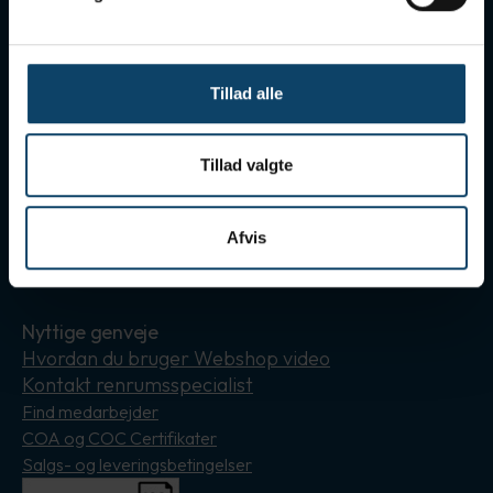
Tilmeld nyhedsbrev
Modtag vores nyhedsbreve med nyt om leverandører,
Tillad alle
berigende artikler og invitationer til seminarer
Gå til tilmelding
Følg os her
Tillad valgte
Hold dig orienteret omkring Holm & Halby på de sociale
medier
Afvis
Instagram
LinkedIn
Nyttige genveje
Hvordan du bruger Webshop video
Kontakt renrumsspecialist
Find medarbejder
COA og COC Certifikater
Salgs- og leveringsbetingelser