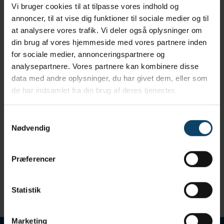
Vi bruger cookies til at tilpasse vores indhold og
Egenskaber
annoncer, til at vise dig funktioner til sociale medier og til
Hoved af 100% strikket polyester
at analysere vores trafik. Vi deler også oplysninger om
Polypropylenhåndtag
din brug af vores hjemmeside med vores partnere inden
Ultralydssvejset
for sociale medier, annonceringspartnere og
analysepartnere. Vores partnere kan kombinere disse
data med andre oplysninger, du har givet dem, eller som
Specifikationer
de har indsamlet fra din brug af deres tjenester.
Hoved form:
Standard
Swab håndtag materiale:
Polypropylene
Sterilitet:
Ikke-steril
Samtykkevalg
Nødvendig
Mål:
3,0mm x 152,4mm
ESD:
Nej
Swab hoved material:
Sealed Polyester
Præferencer
Levering og Forsendelse
Statistik
Emballering:
1 kasser á 500 stk.
Marketing