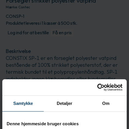
Forseglet strikket polyester vatpind
Mærke:
Contec
CONSP-1
Produktet leveres i 1 kasser á 500 stk.
Log ind for at bestille
Få en pris
Beskrivelse
CONSTIX SP-1 er en forseglet polyester vatpind
bestående af 100% strikket polyesterstof, der er
termisk bundet til et polypropylenhåndtag. SP-1
indeholder ingen klæbemidler eller bindemidler.
Vatpindens spids er lavet af renrumsvasket
polyesterstof. Disse vatpinde er det bedste valg at
bruge med barske opløsningsmidler som acetone,
Samtykke
Detaljer
Om
trichloroethane, og nitric og sulfuric syrer. SP-1
vatpinde er holdbare, absorberende og ekstremt
lave i partikulære og restniveauer.
Denne hjemmeside bruger cookies