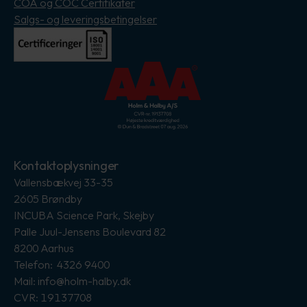
COA og COC Certifikater
Salgs- og leveringsbetingelser
Kontaktoplysninger
Vallensbækvej 33-35
2605 Brøndby
INCUBA Science Park, Skejby
Palle Juul-Jensens Boulevard 82
8200 Aarhus
Telefon: 4326 9400
Mail: info@holm-halby.dk
CVR: 19137708