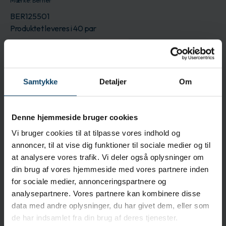
Mærke:
Berner
BER125501
Produktet leveres i 40 par
Log ind for at bestille
Få en pris
Beskrivelse
Samtykke
Detaljer
Om
The proven blue partial body protection from
Berner has an elasticated cuff and a slip-resistant
sole. The universal fit and the waistband with
Denne hjemmeside bruger cookies
elastic ensure high wearing comfort as well as
Vi bruger cookies til at tilpasse vores indhold og
quick donning and doffing. The liquid-impermeable
annoncer, til at vise dig funktioner til sociale medier og til
coating offers maximum protection.
at analysere vores trafik. Vi deler også oplysninger om
din brug af vores hjemmeside med vores partnere inden
Egenskaber
for sociale medier, annonceringspartnere og
Partial body protection with elasticated cuffs
analysepartnere. Vores partnere kan kombinere disse
Slip-resistant sole
data med andre oplysninger, du har givet dem, eller som
Liquid impermeable coating
de har indsamlet fra din brug af deres tjenester.