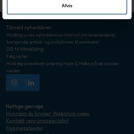
Afvis
Tilmeld nyhedsbrev
Modtag vores nyhedsbreve med nyt om leverandører,
berigende artikler og invitationer til seminarer
Gå til tilmelding
Følg os her
Hold dig orienteret omkring Holm & Halby på de sociale
medier
Instagram
LinkedIn
Nyttige genveje
Hvordan du bruger Webshop video
Kontakt renrumsspecialist
Find medarbejder