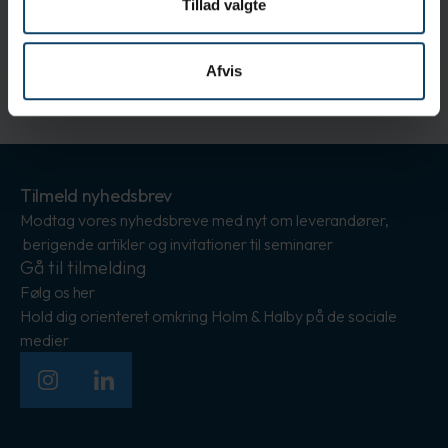
Tillad valgte
Afvis
ISO Class 5
Tilmeld nyhedsbrev
Modtag vores nyhedsbreve med nyt om leverandører,
berigende artikler og invitationer til seminarer
Gå til tilmelding
Følg os her
Hold dig orienteret omkring Holm & Halby på de sociale
medier
Instagram
LinkedIn