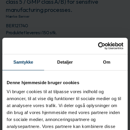
class 5 / GMP class A/B) for sensitive
manufacturing processes.
Mærke:
Berner
BER121740
Produktet leveres i 150 stk.
Log ind for at bestille
Få en pris
Beskrivelse
Samtykke
Detaljer
Om
They are solvent-resistant, extremely low-linting
and tear-resistant.
Denne hjemmeside bruger cookies
Anvendelse
Vi bruger cookies til at tilpasse vores indhold og
The wipes are each double-packed, making it
annoncer, til at vise dig funktioner til sociale medier og til
easier to get them into the cleanroom.
at analysere vores trafik. Vi deler også oplysninger om
din brug af vores hjemmeside med vores partnere inden
Egenskaber
for sociale medier, annonceringspartnere og
Low particle count (suitable up to ISO class 5 / GMP
analysepartnere. Vores partnere kan kombinere disse