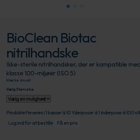
BioClean Biotac
nitrilhandske
Ikke-sterile nitrilhandsker, der er kompatible me
klasse 100-miljøer (ISO 5)
Mærke:
Ansell
Vælg Størrelse
Produktet leveres i 1 kasser á 10 Yderposer á 1 Inderpose á 100 st
Log ind for at bestille
Få en pris