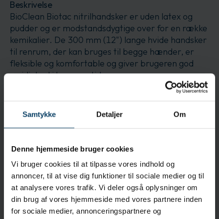
Beskrivelse
BioClean Biotac nitrilhandsker er uden latex og
pudder og er modstandsdygtige over for en række
kemikalier. De 300 mm (12") lange hvide handsker
til renrum, der kan bruges til begge hænder, er
fleksible og komfortable og giver brugeren god
smidighed i længere tid.
Anvendelse
Rengøring og klargøring af renrum Håndtering af
Samtykke
Detaljer
Om
kemikalier Forbedret greb i våde miljøer
Forbedret fingerføling og smidighed, specielt til
komplicerede indgreb Fødevarebehandling og -
Denne hjemmeside bruger cookies
håndtering
Vi bruger cookies til at tilpasse vores indhold og
annoncer, til at vise dig funktioner til sociale medier og til
Egenskaber
at analysere vores trafik. Vi deler også oplysninger om
Bestandig over for en lang række kemikalier
din brug af vores hjemmeside med vores partnere inden
Uden latex og pudder
for sociale medier, annonceringspartnere og