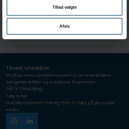
Klasse 100/ISO 5
Tillad valgte
Afvis
Tilmeld nyhedsbrev
Modtag vores nyhedsbreve med nyt om leverandører,
berigende artikler og invitationer til seminarer
Gå til tilmelding
Følg os her
Hold dig orienteret omkring Holm & Halby på de sociale
medier
Instagram
LinkedIn