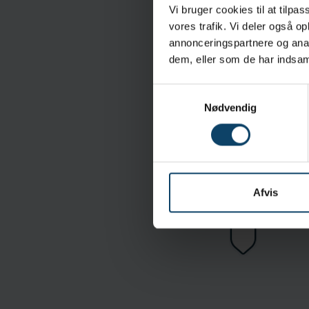
Vi bruger cookies til at tilpas
Anvendelse
vores trafik. Vi deler også 
Øget alsidighed: Diss
annonceringspartnere og anal
muliggør brug af tre 
dem, eller som de har indsaml
Samtykkevalg
Specifikationer
Nødvendig
Renrumsklassificering:
Materiale:
Sterilitet:
Standarder
EN ISO 21420:2020
E
Afvis