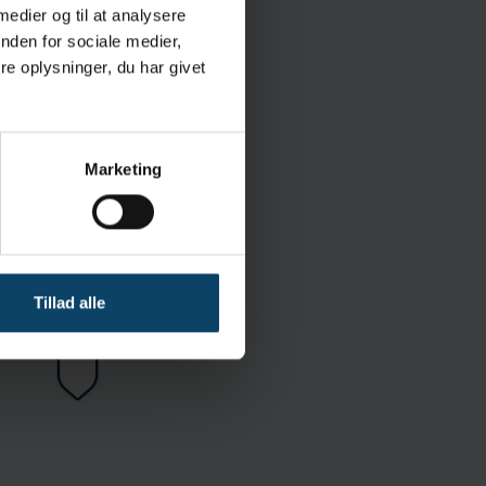
 medier og til at analysere
nden for sociale medier,
 IPA, hvilket
e oplysninger, du har givet
Marketing
/ISO 5 OG EU GMP KLASSE A
Nitril
Steril
UK CA
Tillad alle