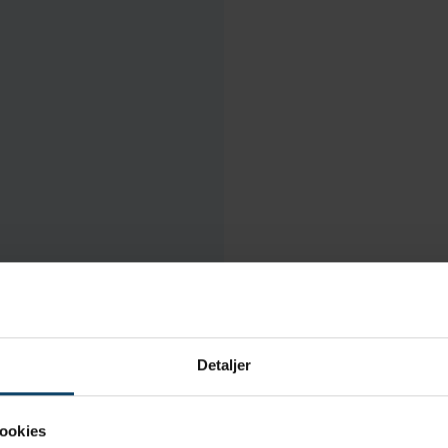
Detaljer
lean™ Sterile Nitrile RABS/Isolator Sleeve GSL20NITPP26 
ookies
lt pakket for at sikre beskyttelse af høj kvalitet