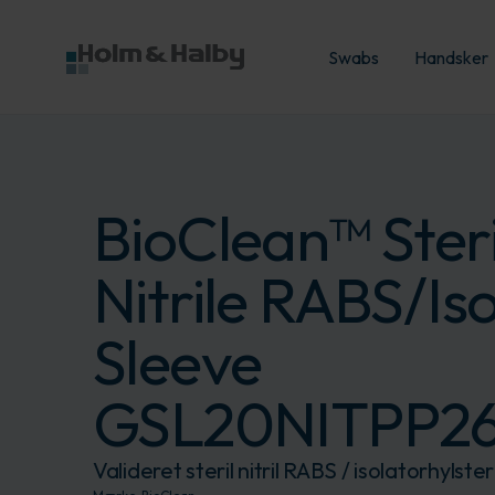
Swabs
Handsker
BioClean™ Steri
Nitrile RABS/Is
Sleeve
GSL20NITPP2
Valideret steril nitril RABS / isolatorhylste