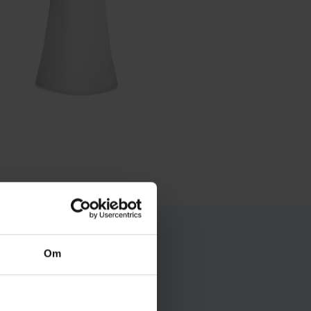
Om
er 100 % visuelt