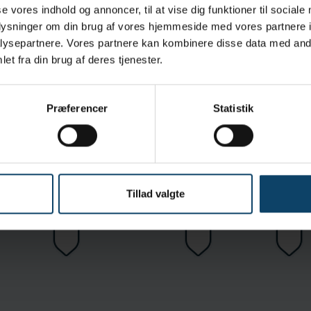
se vores indhold og annoncer, til at vise dig funktioner til sociale
oplysninger om din brug af vores hjemmeside med vores partnere i
e isolatormuffer er kompatible med autoklavering, VHP og
ysepartnere. Vores partnere kan kombinere disse data med andr
steriliseringsmetoder
et fra din brug af deres tjenester.
Præferencer
Statistik
KLASSE 100
N ISO 374-1:2016-Type A
EN ISO 374-5 Virus
EN 421
Tillad valgte