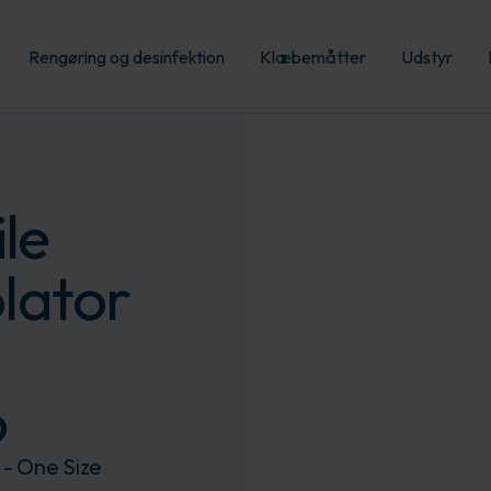
Rengøring og desinfektion
Klæbemåtter
Udstyr
le
olator
6
r - One Size