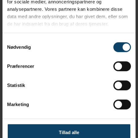
for sociale medier, annonceringspartnere og
A
analysepartnere. Vores partnere kan kombinere disse
Materiale:
Nitril
data med andre oplysninger, du har givet dem, eller som
Sterilitet:
Steril
de har indsamlet fra din brug af deres tjenester.
Levering og Forsendelse
Samtykkevalg
Emballering:
20 stk.
Nødvendig
Standarder
EN388
EN 421
EN ISO 21420:2020
Præferencer
Statistik
Marketing
EN ISO 374-1:2016-Type A
EN ISO 374-5: 2016
EN ISO 374-5: 2016
Tillad alle