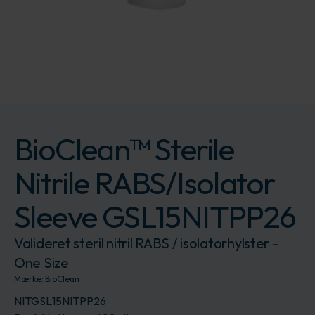
BioClean™ Sterile
Nitrile RABS/Isolator
Sleeve GSL15NITPP26
Valideret steril nitril RABS / isolatorhylster -
One Size
Mærke:
BioClean
NITGSL15NITPP26