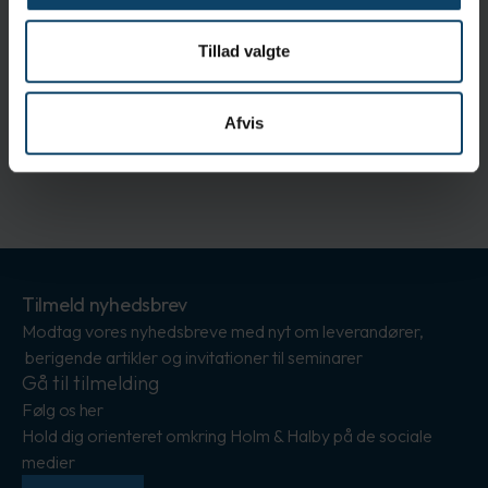
Tillad valgte
UK CA
Afvis
Tilmeld nyhedsbrev
Modtag vores nyhedsbreve med nyt om leverandører,
berigende artikler og invitationer til seminarer
Gå til tilmelding
Følg os her
Hold dig orienteret omkring Holm & Halby på de sociale
medier