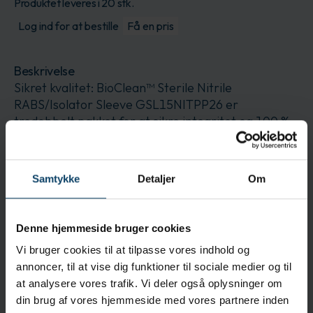
Produktet leveres i 20 stk.
Log ind for at bestille
Få en pris
Beskrivelse
Sikret kvalitet: BioClean™ Sterile Nitrile
RABS/Isolator Sleeve GSL15NITPP26 er
tredobbelt pakket for at sikre integritet og 100 %
visuelt inspiceret, hvilket sikrer et højt
kvalitetsniveau
Samtykke
Detaljer
Om
Anvendelse
Forbedret alsidighed: Disse
nitrilbeskyttelsesærmer er kompatible med en
Denne hjemmeside bruger cookies
lang række manchet-systemer og udvider
Vi bruger cookies til at tilpasse vores indhold og
beskyttelsesdækningen til armen
annoncer, til at vise dig funktioner til sociale medier og til
at analysere vores trafik. Vi deler også oplysninger om
Specifikationer
din brug af vores hjemmeside med vores partnere inden
Renrumsklassificering:
KLASSE 100/ISO 5 OG EU GMP KLASSE