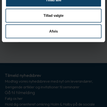
Emballering:
50 stk.
Standarder
Tillad valgte
ISO 9001:2015
Afvis
Tilmeld nyhedsbrev
Modtag vores nyhedsbreve med nyt om leverandører,
berigende artikler og invitationer til seminarer
Gå til tilmelding
Følg os her
Hold dig orienteret omkring Holm & Halby på de sociale