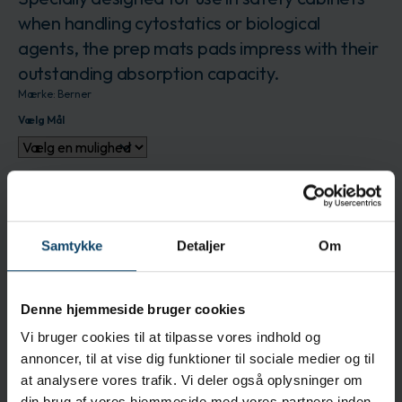
when handling cytostatics or biological
agents, the prep mats pads impress with their
outstanding absorption capacity.
Mærke:
Berner
Vælg Mål
Produktet leveres i 50 stk.
Log ind for at bestille
Få en pris
Samtykke
Detaljer
Om
Beskrivelse
Contamination of surfaces is prevented by the
Denne hjemmeside bruger cookies
three-layer structure.
Vi bruger cookies til at tilpasse vores indhold og
Anvendelse
annoncer, til at vise dig funktioner til sociale medier og til
Also well suited as protection against
at analysere vores trafik. Vi deler også oplysninger om
din brug af vores hjemmeside med vores partnere inden